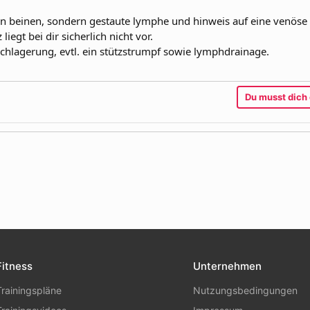
den beinen, sondern gestaute lymphe und hinweis auf eine venöse
liegt bei dir sicherlich nicht vor.
hlagerung, evtl. ein stützstrumpf sowie lymphdrainage.
Du musst dich 
l
Link
Fitness
Unternehmen
Trainingspläne
Nutzungsbedingungen