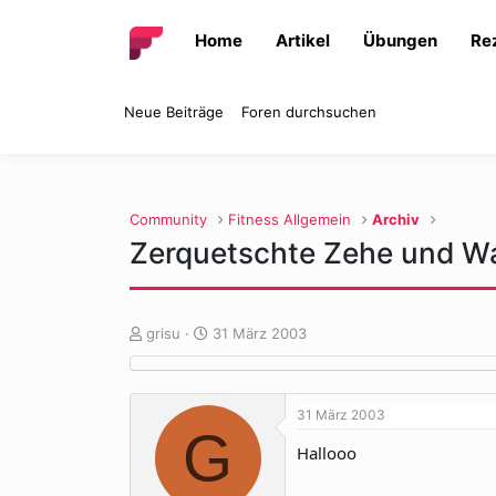
Home
Artikel
Übungen
Re
Neue Beiträge
Foren durchsuchen
Community
Fitness Allgemein
Archiv
Zerquetschte Zehe und Was
E
E
grisu
31 März 2003
r
r
s
s
t
t
31 März 2003
e
e
G
l
l
Hallooo
l
l
e
t