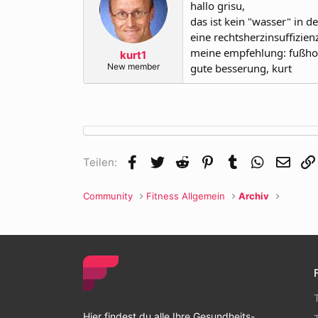
hallo grisu,
das ist kein "wasser" in 
eine rechtsherzinsuffizienz 
meine empfehlung: fußhoc
kurt1
New member
gute besserung, kurt
Facebook
Twitter
Reddit
Pinterest
Tumblr
WhatsApp
E-Mai
Teilen:
Community
Fitness Allgemein
Archiv
Hier findest du alle Ihre Gesundheits-