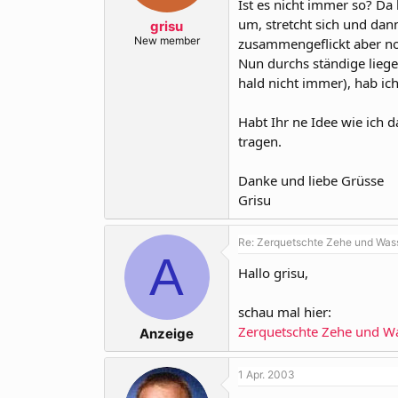
Ist es nicht immer so? Da
r
a
m
um, stretcht sich und dan
grisu
New member
zusammengeflickt aber noc
Nun durchs ständige liege
hald nicht immer), hab i
Habt Ihr ne Idee wie ich d
tragen.
Danke und liebe Grüsse
Grisu
Re: Zerquetschte Zehe und Wasse
A
Hallo grisu,
schau mal hier:
Zerquetschte Zehe und Was
Anzeige
1 Apr. 2003