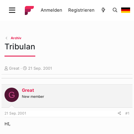
Anmelden
Registrieren
Archiv
Tribulan
E
E
Great
21 Sep. 2001
r
r
s
s
t
t
Great
e
e
G
l
l
New member
l
l
e
t
21 Sep. 2001
#1
r
a
m
HI,