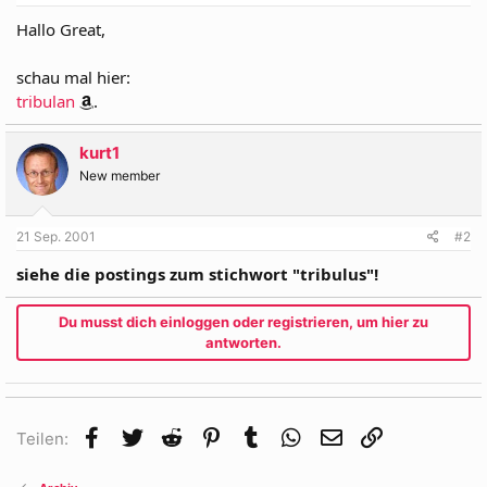
Hallo Great,
schau mal hier:
tribulan
.
kurt1
New member
21 Sep. 2001
#2
siehe die postings zum stichwort "tribulus"!
Du musst dich einloggen oder registrieren, um hier zu
antworten.
Facebook
Twitter
Reddit
Pinterest
Tumblr
WhatsApp
E-Mail
Link
Teilen: