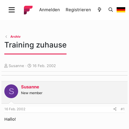
Anmelden
Registrieren
Archiv
Training zuhause
E
E
Susanne
16 Feb. 2002
r
r
s
s
t
t
Susanne
e
e
S
l
l
New member
l
l
e
t
16 Feb. 2002
#1
r
a
m
Hallo!