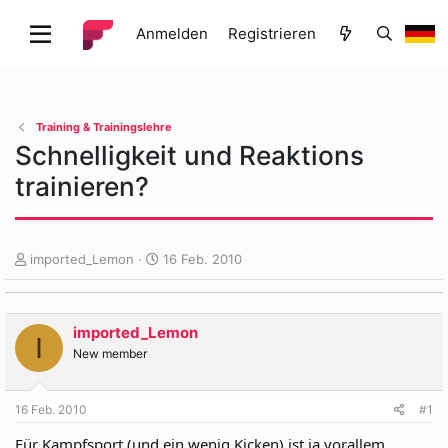
Anmelden
Registrieren
Training & Trainingslehre
Schnelligkeit und Reaktions
trainieren?
E
E
imported_Lemon
16 Feb. 2010
r
r
s
s
t
t
imported_Lemon
e
e
I
l
l
New member
l
l
e
t
16 Feb. 2010
#1
r
a
m
Für Kampfsport (und ein wenig Kicken) ist ja vorallem