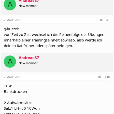
Andreas87
A
New member
2 März 2009
#9
@kuzzzi:
von Zeit zu Zeit wechsel ich die Reihenfolge der Übungen
innerhalb einer Trainingseinheit sowieso, also werde ich
deinen Rat früher oder später befolgen.
Andreas87
A
New member
2 März 2009
#10
TE 4:
Bankdrücken
2 Aufwärmsätze
Satz1 LH+50 10Wdh
Satz2 LH+50 10Wdh