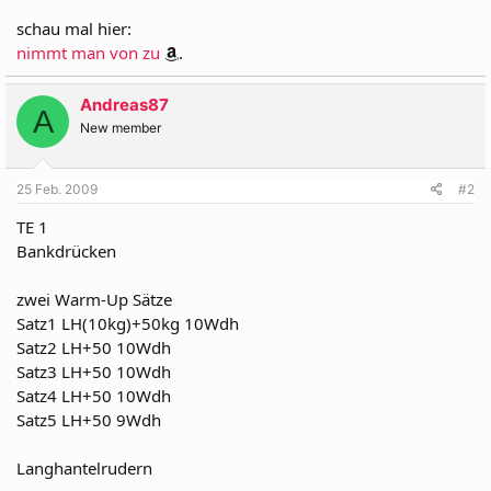
schau mal hier:
nimmt man von zu
.
Andreas87
A
New member
25 Feb. 2009
#2
TE 1
Bankdrücken
zwei Warm-Up Sätze
Satz1 LH(10kg)+50kg 10Wdh
Satz2 LH+50 10Wdh
Satz3 LH+50 10Wdh
Satz4 LH+50 10Wdh
Satz5 LH+50 9Wdh
Langhantelrudern