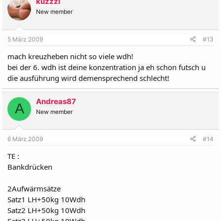
kuzzzi
New member
5 März 2009
#13
mach kreuzheben nicht so viele wdh!
bei der 6. wdh ist deine konzentration ja eh schon futsch u
die ausführung wird demensprechend schlecht!
Andreas87
A
New member
6 März 2009
#14
TE :
Bankdrücken
2Aufwärmsätze
Satz1 LH+50kg 10Wdh
Satz2 LH+50kg 10Wdh