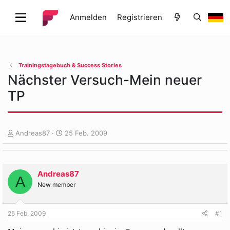
Anmelden
Registrieren
Trainingstagebuch & Success Stories
Nächster Versuch-Mein neuer
TP
E
E
Andreas87
25 Feb. 2009
r
r
s
s
t
t
e
e
Andreas87
A
l
l
New member
l
l
e
t
r
a
25 Feb. 2009
#1
m