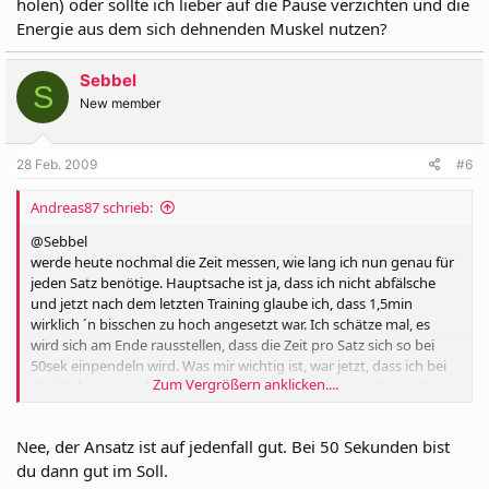
holen) oder sollte ich lieber auf die Pause verzichten und die
Energie aus dem sich dehnenden Muskel nutzen?
Sebbel
S
New member
28 Feb. 2009
#6
Andreas87 schrieb:
@Sebbel
werde heute nochmal die Zeit messen, wie lang ich nun genau für
jeden Satz benötige. Hauptsache ist ja, dass ich nicht abfälsche
und jetzt nach dem letzten Training glaube ich, dass 1,5min
wirklich ´n bisschen zu hoch angesetzt war. Ich schätze mal, es
wird sich am Ende rausstellen, dass die Zeit pro Satz sich so bei
50sek einpendeln wird. Was mir wichtig ist, war jetzt, dass ich bei
Zum Vergrößern anklicken....
den Richtungsänderungen den Schwung minimiere, also nicht mit
Hilfe dieser Energie arbeite, die sich im Muskel aufbaut, wenn er
sich dehnt. Natürlich kann ich mich hier jetzt auch irren, und jeder
Nee, der Ansatz ist auf jedenfall gut. Bei 50 Sekunden bist
von den Erfahreneren rät mir jetzt, dass ich eben diese Energie
nutzen soll um mehr Wdh oder mehr Gewicht zu nutzen, aber
du dann gut im Soll.