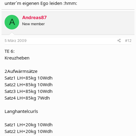
unter´m eigenen Ego leiden :hmm:
Andreas87
A
New member
5 März 2009
#12
TE 6:
Kreuzheben
2Aufwärmsätze
Satz1 LH+85kg 10Wdh
Satz2 LH+85kg 10Wdh
Satz3 LH+85kg 10Wdh
Satz4 LH+85kg 7Wdh
Langhantelcurls
Satz1 LH+20kg 10Wdh
Satz2 LH+20kg 10Wdh