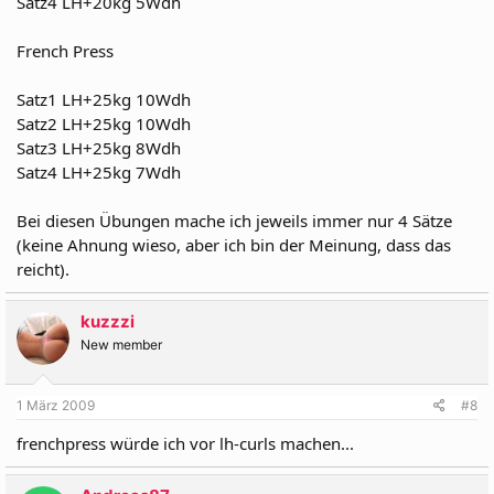
Satz4 LH+20kg 5Wdh
French Press
Satz1 LH+25kg 10Wdh
Satz2 LH+25kg 10Wdh
Satz3 LH+25kg 8Wdh
Satz4 LH+25kg 7Wdh
Bei diesen Übungen mache ich jeweils immer nur 4 Sätze
(keine Ahnung wieso, aber ich bin der Meinung, dass das
reicht).
kuzzzi
New member
1 März 2009
#8
frenchpress würde ich vor lh-curls machen...