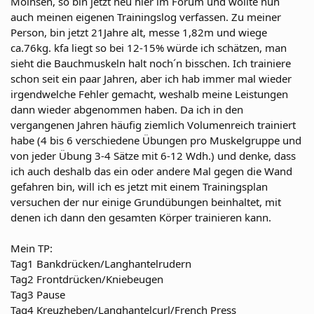
Moinsen, so bin jetzt neu hier im Forum und wollte nun
auch meinen eigenen Trainingslog verfassen. Zu meiner
Person, bin jetzt 21Jahre alt, messe 1,82m und wiege
ca.76kg. kfa liegt so bei 12-15% würde ich schätzen, man
sieht die Bauchmuskeln halt noch´n bisschen. Ich trainiere
schon seit ein paar Jahren, aber ich hab immer mal wieder
irgendwelche Fehler gemacht, weshalb meine Leistungen
dann wieder abgenommen haben. Da ich in den
vergangenen Jahren häufig ziemlich Volumenreich trainiert
habe (4 bis 6 verschiedene Übungen pro Muskelgruppe und
von jeder Übung 3-4 Sätze mit 6-12 Wdh.) und denke, dass
ich auch deshalb das ein oder andere Mal gegen die Wand
gefahren bin, will ich es jetzt mit einem Trainingsplan
versuchen der nur einige Grundübungen beinhaltet, mit
denen ich dann den gesamten Körper trainieren kann.
Mein TP:
Tag1 Bankdrücken/Langhantelrudern
Tag2 Frontdrücken/Kniebeugen
Tag3 Pause
Tag4 Kreuzheben/Langhantelcurl/French Press