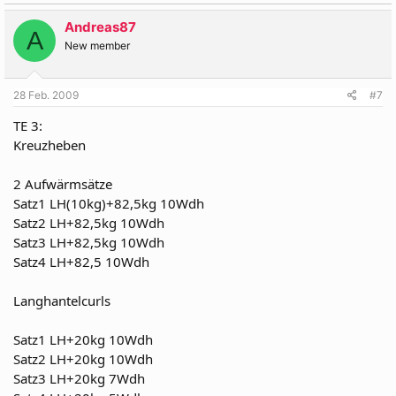
mein Gedanke war es, dass ich nicht möglichst viel Gewicht
bewältige, sondern meinen Muskeln den größtmöglichen
Andreas87
Wachstumanreiz gebe. Falls der aber auf andere Aspekte im
A
New member
Training (z.B.möglichst großes Gewicht etc.) zurückzuführen ist,
klärt mich bitte auf, damit ich endlich mal ´nen besseren
Durchblick gewinne.
28 Feb. 2009
#7
TE 3:
Kreuzheben
2 Aufwärmsätze
Satz1 LH(10kg)+82,5kg 10Wdh
Satz2 LH+82,5kg 10Wdh
Satz3 LH+82,5kg 10Wdh
Satz4 LH+82,5 10Wdh
Langhantelcurls
Satz1 LH+20kg 10Wdh
Satz2 LH+20kg 10Wdh
Satz3 LH+20kg 7Wdh