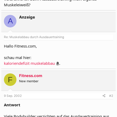
Muskeleiweiß?
Anzeige
A
Re: Muskelabbau durch Ausdauertraining
Hallo Fitness.com,
schau mal hier:
kaloriendefizit muskelabbau
.
Fitness.com
F
New member
9 Sep. 2002
#2
Antwort
Viele Bodybuilder verzichten auf das Ausdauertraining aus