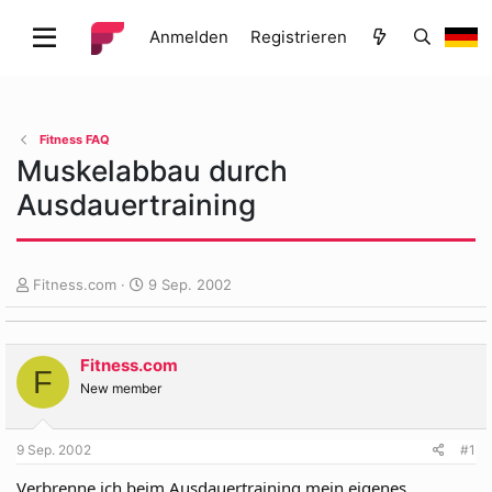
Anmelden
Registrieren
Fitness FAQ
Muskelabbau durch
Ausdauertraining
E
E
Fitness.com
9 Sep. 2002
r
r
s
s
t
t
Fitness.com
e
e
F
l
l
New member
l
l
e
t
9 Sep. 2002
#1
r
a
m
Verbrenne ich beim Ausdauertraining mein eigenes