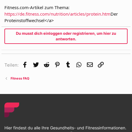
Fitness.com-Artikel zum Thema:
https://de.fitness.com/nutrition/articles/protein.htm
Der
Proteinstoffwechsel</a>
Du musst dich einloggen oder registrieren, um hier zu
antworten.
Facebook
Twitter
Reddit
Pinterest
Tumblr
WhatsApp
E-Mail
Link
Teilen:
Fitness FAQ
Hier findest du alle Ihre Gesundheits- und Fitnessinformationen.