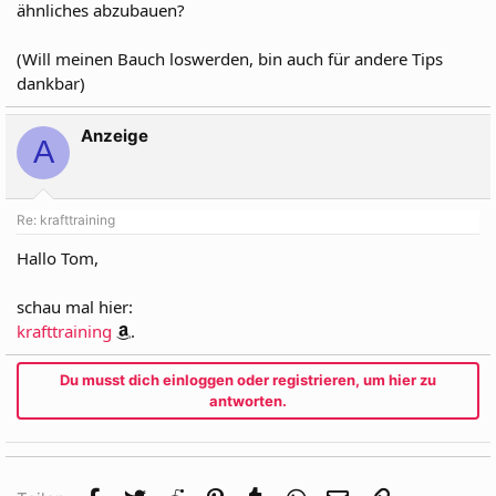
ähnliches abzubauen?
(Will meinen Bauch loswerden, bin auch für andere Tips
dankbar)
Anzeige
A
Re: krafttraining
Hallo Tom,
schau mal hier:
krafttraining
.
Du musst dich einloggen oder registrieren, um hier zu
antworten.
Facebook
Twitter
Reddit
Pinterest
Tumblr
WhatsApp
E-Mail
Link