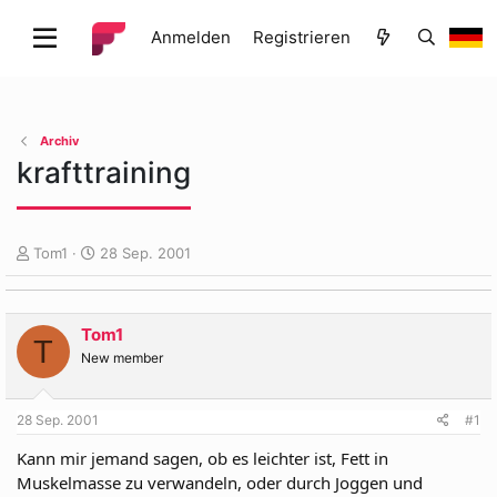
Anmelden
Registrieren
Archiv
krafttraining
E
E
Tom1
28 Sep. 2001
r
r
s
s
t
t
Tom1
e
e
T
l
l
New member
l
l
e
t
28 Sep. 2001
#1
r
a
m
Kann mir jemand sagen, ob es leichter ist, Fett in
Muskelmasse zu verwandeln, oder durch Joggen und