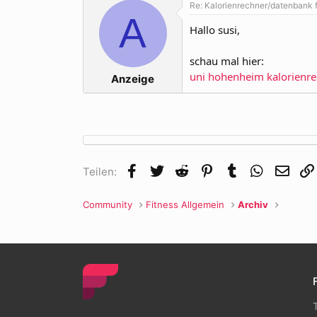
Re: Kalorienrechner/datenbank 
A
Hallo susi,
schau mal hier:
uni hohenheim kalorienr
Anzeige
Facebook
Twitter
Reddit
Pinterest
Tumblr
WhatsApp
E-Mai
Teilen:
Community
Fitness Allgemein
Archiv