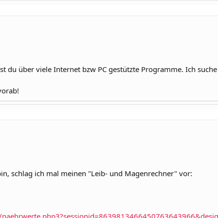
st du über viele Internet bzw PC gestützte Programme. Ich suche
vorab!
bin, schlag ich mal meinen "Leib- und Magenrechner" vor:
de/naehrwerte.php3?sessionid=8639813466450763643966&desig