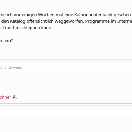
abe ich vor einigen Wochen mal eine Kaloriendatenbank gesehen 
h den Katalog offensichtlich weggeworfen. Programme im Internet 
all mit hinschleppen kann.
zu ein?
für unterwegs
echner
.