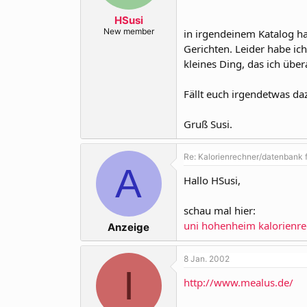
r
a
m
HSusi
New member
in irgendeinem Katalog h
Gerichten. Leider habe ic
kleines Ding, das ich über
Fällt euch irgendetwas da
Gruß Susi.
Re: Kalorienrechner/datenbank 
A
Hallo HSusi,
schau mal hier:
uni hohenheim kalorienr
Anzeige
8 Jan. 2002
I
http://www.mealus.de/