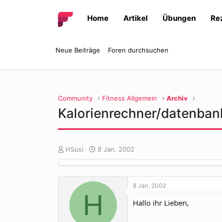
Home
Artikel
Übungen
Re
Neue Beiträge
Foren durchsuchen
Community
Fitness Allgemein
Archiv
Kalorienrechner/datenban
E
E
HSusi
8 Jan. 2002
r
r
s
s
t
t
8 Jan. 2002
e
e
H
l
l
Hallo ihr Lieben,
l
l
e
t