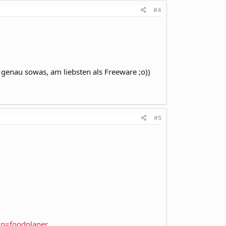
#4
 genau sowas, am liebsten als Freeware ;o))
#5
n=foodplaner