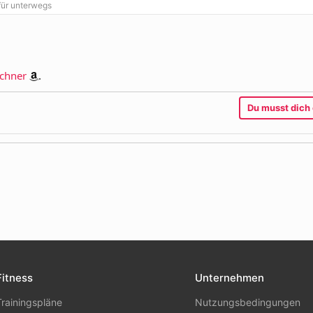
für unterwegs
echner
.
Du musst dich 
l
Link
Fitness
Unternehmen
Trainingspläne
Nutzungsbedingungen