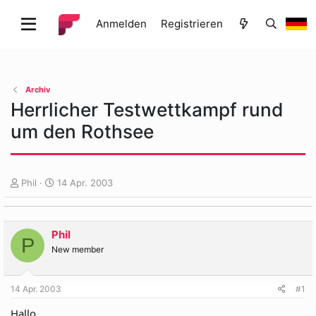
Anmelden
Registrieren
Archiv
Herrlicher Testwettkampf rund
um den Rothsee
E
E
Phil
14 Apr. 2003
r
r
s
s
t
t
Phil
e
e
P
l
l
New member
l
l
e
t
14 Apr. 2003
#1
r
a
m
Hallo,