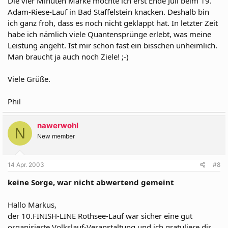
Die vier Minuten Marke möchte ich erst Ende Juli beim 19.
Adam-Riese-Lauf in Bad Staffelstein knacken. Deshalb bin
ich ganz froh, dass es noch nicht geklappt hat. In letzter Zeit
habe ich nämlich viele Quantensprünge erlebt, was meine
Leistung angeht. Ist mir schon fast ein bisschen unheimlich.
Man braucht ja auch noch Ziele! ;-)
Viele Grüße.
Phil
nawerwohl
N
New member
14 Apr. 2003
#8
keine Sorge, war nicht abwertend gemeint
Hallo Markus,
der 10.FINISH-LINE Rothsee-Lauf war sicher eine gut
organisierte Volkslauf-Veranstaltung und ich gratuliere dir