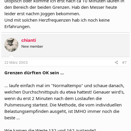
utopisch oder komme ich erst nach ca 10 Minuten laufen in
den Bereich der beiden Grenzen. Hab den Messer heute
leider erst nachm Joggen bekommen.
Und mit solchen Herzfrequenzen hab ich noch keine
Erfahrungen.
chianti
New member
22 März 2003
#7
Grenzen dürften OK sein ...
... laufe einfach mal im "Normaltempo" und schaue danach,
welchen Durchschnittspuls du etwa hattest! Genauer wird's,
wenn du erst 2 Minuten nach dem Loslaufen die
Pulsmessung startest. Die Methode, die vom individuellen
Belastungsempfinden ausgeht, ist IMHO immer noch die
beste ...
Wie kamen die Werte 132 und 162 zustande?