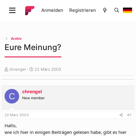
Anmelden
Registrieren
Archiv
Eure Meinung?
E
E
chrengel
22 März 2003
r
r
s
s
t
t
chrengel
e
e
C
l
l
New member
l
l
e
t
22 März 2003
#1
r
a
m
Hallo,
wie ich hier in einigen Beiträgen gelesen habe, gibt es hier