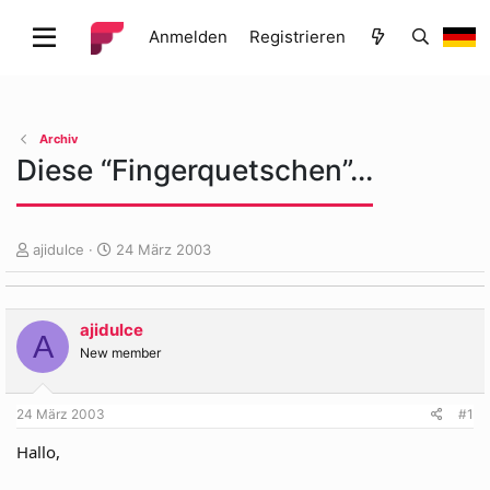
Anmelden
Registrieren
Archiv
Diese “Fingerquetschen”...
E
E
ajidulce
24 März 2003
r
r
s
s
t
t
ajidulce
e
e
A
l
l
New member
l
l
e
t
24 März 2003
#1
r
a
m
Hallo,