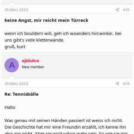
26 März 2003
#15
keine Angst, mir reicht mein Türreck
wenn ich bouldern will, geh ich woanders hin:winke:. bei
uns gibt's viele kletterwände.
gruß, kurt
ajidulce
A
New member
26 März 2003
#16
Re: Tennisbälle
Hallo
Was genau mit seinen Händen passiert ist weiss ich nicht.
Die Geschichte hat mir eine Freundin erzählt, ich kenne ihn
also gar nicht. Aber sie wird schon wahr sein. So wie sie mir