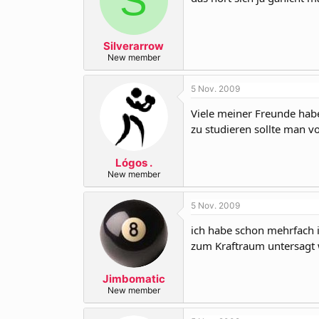
S
Silverarrow
New member
5 Nov. 2009
Viele meiner Freunde habe
zu studieren sollte man v
Lógos .
New member
5 Nov. 2009
ich habe schon mehrfach i
zum Kraftraum untersagt
Jimbomatic
New member