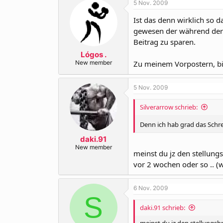
5 Nov. 2009
Ist das denn wirklich so d
gewesen der während der 
Beitrag zu sparen.
Lógos .
New member
Zu meinem Vorpostern, bis
5 Nov. 2009
Silverarrow schrieb:
Denn ich hab grad das Schre
daki.91
New member
meinst du jz den stellung
vor 2 wochen oder so .. (
6 Nov. 2009
S
daki.91 schrieb:
meinst du jz den stellungsb