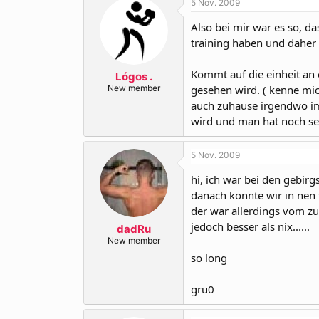
5 Nov. 2009
Also bei mir war es so, da
training haben und daher
Kommt auf die einheit an 
Lógos .
New member
gesehen wird. ( kenne mic
auch zuhause irgendwo im 
wird und man hat noch ser
5 Nov. 2009
hi, ich war bei den gebir
danach konnte wir in nen
der war allerdings vom zu
jedoch besser als nix......
dadRu
New member
so long
gru0