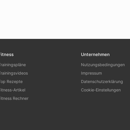
l
Link
Fitness
Unternehmen
Trainingspläne
Nutzungsbedingungen
Trainingsvideos
Impressum
Top Rezepte
Datenschutzerklärung
Fitness-Artikel
Cookie-Einstellungen
Fitness Rechner