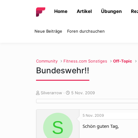
Home
Artikel
Übungen
Re
Neue Beiträge
Foren durchsuchen
Community
Fitness.com Sonstiges
Off-Topic
Bundeswehr!!
E
E
Silverarrow
5 Nov. 2009
r
r
s
s
t
t
5 Nov. 2009
e
e
S
l
l
Schön guten Tag,
l
l
e
t