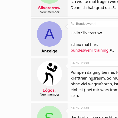
ich wollte mal fragen wie
r
a
m
Denn ich hab grad das Sch
Silverarrow
New member
Re: Bundeswehr!!
A
Hallo Silverarrow,
schau mal hier:
bundeswehr training
.
Anzeige
5 Nov. 2009
Pumpen da ging bei mir. 
krafttrainingsraum. So m
ohne viel wegzufahren, i
einheit ( bei mir wars i
Lógos .
New member
sein.
5 Nov. 2009
das hört sich ja ganicht m