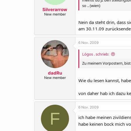
so .. (wien)
Silverarrow
New member
Nein da steht drin, dass s
am 30.11.09 zurücksend
6 Nov. 2009
Lógos . schrieb:
Zu meinem Vorpostern, bist d
dadRu
New member
Wie du lesen kannst, hab
von daher hab ich dazu kei
6 Nov. 2009
F
ich habe meinen zivildiens
habe keinen bock mich vo