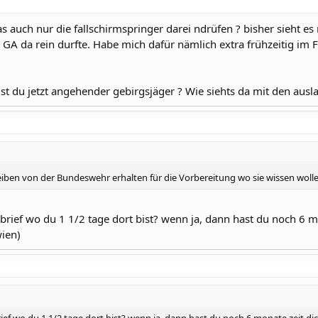
as auch nur die fallschirmspringer darei ndrüfen ? bisher sieht es
GA da rein durfte. Habe mich dafür nämlich extra frühzeitig im
t du jetzt angehender gebirgsjäger ? Wie siehts da mit den auslan
iben von der Bundeswehr erhalten für die Vorbereitung wo sie wissen wolle
sbrief wo du 1 1/2 tage dort bist? wenn ja, dann hast du noch 6 m
wien)
rief wo du 1 1/2 tage dort bist? wenn ja, dann hast du noch 6 monate zeit d