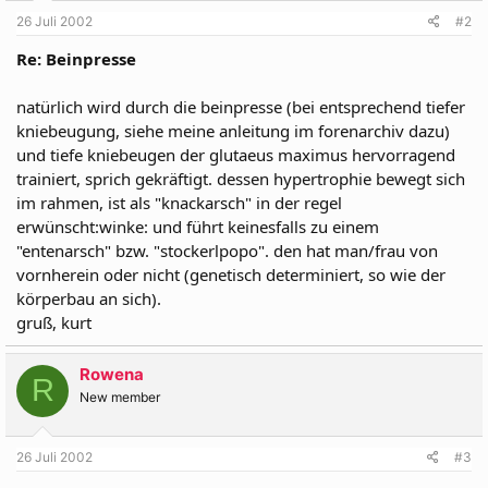
26 Juli 2002
#2
Re: Beinpresse
natürlich wird durch die beinpresse (bei entsprechend tiefer
kniebeugung, siehe meine anleitung im forenarchiv dazu)
und tiefe kniebeugen der glutaeus maximus hervorragend
trainiert, sprich gekräftigt. dessen hypertrophie bewegt sich
im rahmen, ist als "knackarsch" in der regel
erwünscht:winke: und führt keinesfalls zu einem
"entenarsch" bzw. "stockerlpopo". den hat man/frau von
vornherein oder nicht (genetisch determiniert, so wie der
körperbau an sich).
gruß, kurt
Rowena
R
New member
26 Juli 2002
#3