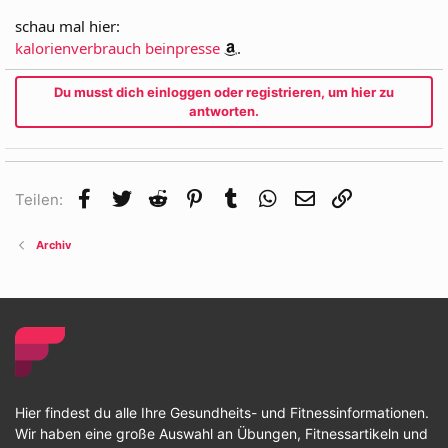
schau mal hier:
kalorienverbrauch beinpresse
.
Du musst dich einloggen oder registrieren, um hier zu
antworten.
Facebook
Twitter
Reddit
Pinterest
Tumblr
WhatsApp
E-Mail
Link
Teilen:
Archiv
Hier findest du alle Ihre Gesundheits- und Fitnessinformationen.
Wir haben eine große Auswahl an Übungen, Fitnessartikeln und