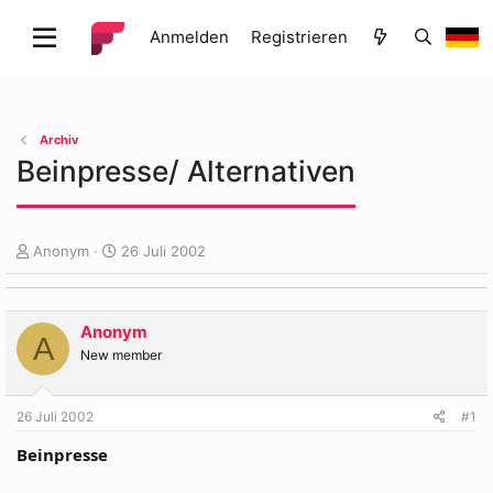
Anmelden
Registrieren
Archiv
Beinpresse/ Alternativen
E
E
Anonym
26 Juli 2002
r
r
s
s
t
t
Anonym
e
e
A
l
l
New member
l
l
e
t
26 Juli 2002
#1
r
a
m
Beinpresse