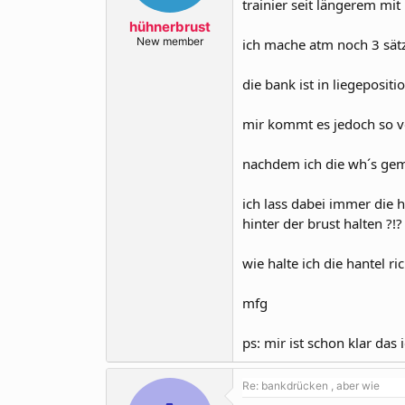
trainier seit längerem mi
r
a
m
hühnerbrust
New member
ich mache atm noch 3 sät
die bank ist in liegepositi
mir kommt es jedoch so vo
nachdem ich die wh´s gemac
ich lass dabei immer die h
hinter der brust halten ?!?
wie halte ich die hantel ri
mfg
ps: mir ist schon klar das 
Re: bankdrücken , aber wie