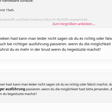
ner hantelbank zuhause.
 mit 15wh.
 eingestellt und beim training habe ich die füße angewinkelt....
Zum Vergrößern anklicken....
 als ob ich die übung ein wenig falsch ausführe.
ben hast kann man leider nicht sagen ob du es richtig oder falsch
 habe , brennt in den schultern mehr als in der brust :roll:
auch bei richtiger ausführung passieren. wenn du die möglichkeit 
elstange leicht an der brust anliegen und strecke sie nie ganz durch , aber vl
ührst du es mehr in der brust wenn du liegestüzte machst?
tig um die brustmusklen effizient zu trainieren ?
h mit freihantel auch die schultern mittrainiere 8)
n hast kann man leider nicht sagen ob du es richtig oder falsch machst. dass
iger ausführung
passieren. wenn du die möglichkeit hast bitte jemanden, 
n du liegestüzte machst?