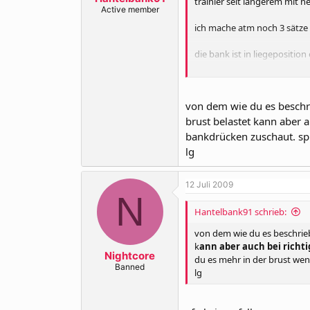
trainier seit längerem mit 
Active member
ich mache atm noch 3 sätze
die bank ist in liegeposition
mir kommt es jedoch so vor ,
von dem wie du es beschrie
nachdem ich die wh´s gemacht
brust belastet kann aber 
ich lass dabei immer die hant
bankdrücken zuschaut. sp
halten ?!?
lg
wie halte ich die hantel rich
12 Juli 2009
N
mfg
Hantelbank91 schrieb:
ps: mir ist schon klar das ic
von dem wie du es beschriebe
k
ann aber auch bei richt
Nightcore
du es mehr in der brust wen
Banned
lg