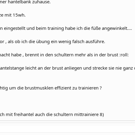
t ner hantelbank zuhause.
ze mit 15wh.
on eingestellt und beim training habe ich die füße angewinkelt....
r , als ob ich die übung ein wenig falsch ausführe.
ht habe , brennt in den schultern mehr als in der brust :roll:
antelstange leicht an der brust anliegen und strecke sie nie ganz d
chtig um die brustmusklen effizient zu trainieren ?
ich mit freihantel auch die schultern mittrainiere 8)