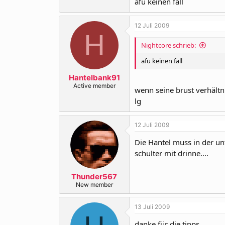
afu keinen fall
12 Juli 2009
H
Nightcore schrieb:
afu keinen fall
Hantelbank91
Active member
wenn seine brust verhältni
lg
12 Juli 2009
Die Hantel muss in der un
schulter mit drinne....
Thunder567
New member
13 Juli 2009
danke für die tipps