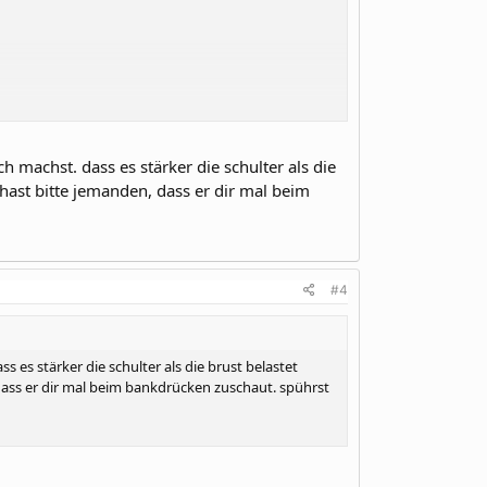
 machst. dass es stärker die schulter als die
hast bitte jemanden, dass er dir mal beim
t sollte ich sie mehr vor- oder hinter der brust
#4
 es stärker die schulter als die brust belastet
dass er dir mal beim bankdrücken zuschaut. spührst