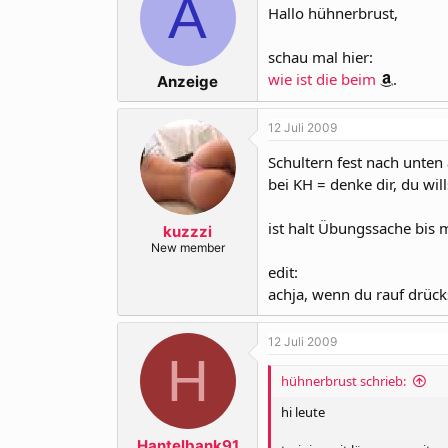
A
Hallo hühnerbrust,
schau mal hier:
wie ist die beim
.
Anzeige
12 Juli 2009
Schultern fest nach unten
bei KH = denke dir, du w
ist halt Übungssache bis m
kuzzzi
New member
edit:
achja, wenn du rauf drück
12 Juli 2009
H
hühnerbrust schrieb:
hi leute
Hantelbank91