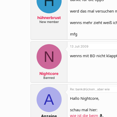
H
werd das mal versuchen m
hühnerbrust
New member
wenns mehr zieht weiß ich j
mfg
13 Juli 2009
N
wenns mit BD nicht klapp
Nightcore
Banned
Re: bankdrücken , aber wie
A
Hallo Nightcore,
schau mal hier:
wie ist die beim
.
Anzeige