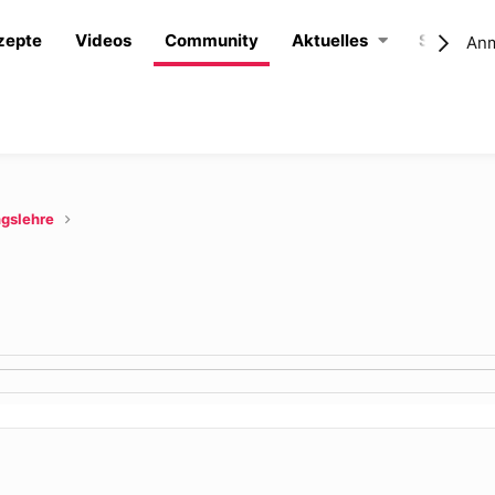
zepte
Videos
Community
Aktuelles
Shop
An
ngslehre