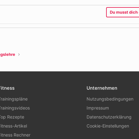
Du musst dich 
l
Link
ngslehre
Fitness
Unternehmen
Trainingspläne
Nutzungsbedingungen
Trainingsvideos
Impressum
Top Rezepte
Datenschutzerklärung
Fitness-Artikel
Cookie-Einstellungen
Fitness Rechner