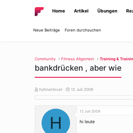
Home
Artikel
Übungen
Re
Neue Beiträge
Foren durchsuchen
Community
Fitness Allgemein
Training & Traini
bankdrücken , aber wie
E
E
hühnerbrust
12 Juli 2009
r
r
s
s
t
t
12 Juli 2009
e
e
H
l
l
hi leute
l
l
e
t