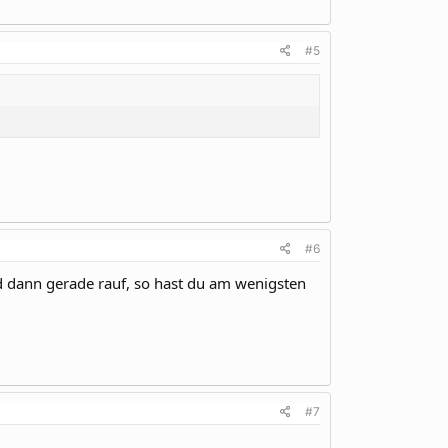
#5
#6
nd dann gerade rauf, so hast du am wenigsten
#7