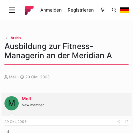
Anmelden
Registrieren
Archiv
Ausbildung zur Fitness-
Managerin an der Meridian A
E
E
Mell
20 Okt. 2003
r
r
s
s
t
t
Mell
e
e
M
l
l
New member
l
l
e
t
20 Okt. 2003
#1
r
a
m
Hi,