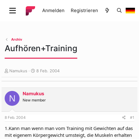
Anmelden
Registrieren
Archiv
Aufhören+Training
E
E
Namukus
8 Feb. 2004
r
r
s
s
t
t
Namukus
e
e
N
l
l
New member
l
l
e
t
8 Feb. 2004
#1
r
a
m
1.Kann man wenn man vom Training mit Gewichten auf das
mit eigenem Körpergewicht umsteigt, die Muskeln erhalten