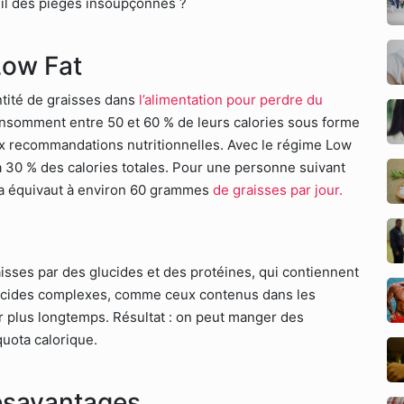
-il des pièges insoupçonnés ?
Low Fat
ntité de graisses dans
l’alimentation pour perdre du
nsomment entre 50 et 60 % de leurs calories sous forme
ux recommandations nutritionnelles. Avec le régime Low
 à 30 % des calories totales. Pour une personne suivant
ela équivaut à environ 60 grammes
de graisses par jour.
raisses par des glucides et des protéines, qui contiennent
lucides complexes, comme ceux contenus dans les
r plus longtemps. Résultat : on peut manger des
uota calorique.
ésavantages