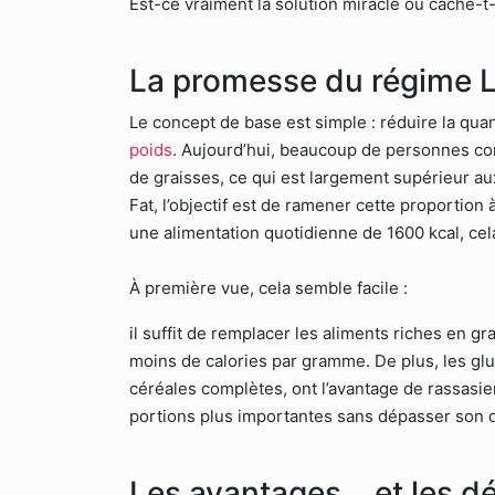
Est-ce vraiment la solution miracle ou cache-t
La promesse du régime 
Le concept de base est simple : réduire la qua
poids
. Aujourd’hui, beaucoup de personnes co
de graisses, ce qui est largement supérieur a
Fat, l’objectif est de ramener cette proportion
une alimentation quotidienne de 1600 kcal, c
À première vue, cela semble facile :
il suffit de remplacer les aliments riches en g
moins de calories par gramme. De plus, les g
céréales complètes, ont l’avantage de rassasie
portions plus importantes sans dépasser son q
Les avantages… et les d