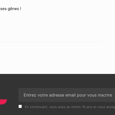
e ses gênes !
N
En continuant, vous avez au moins 16 ans et vous accept