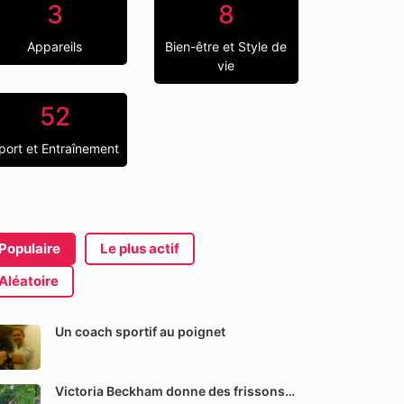
3
8
Appareils
Bien-être et Style de
vie
52
port et Entraînement
Populaire
Le plus actif
Aléatoire
Un coach sportif au poignet
Victoria Beckham donne des frissons…