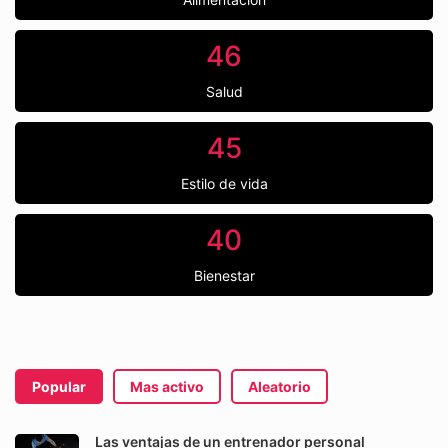
46
Salud
45
Estilo de vida
40
Bienestar
Popular
Mas activo
Aleatorio
Las ventajas de un entrenador personal