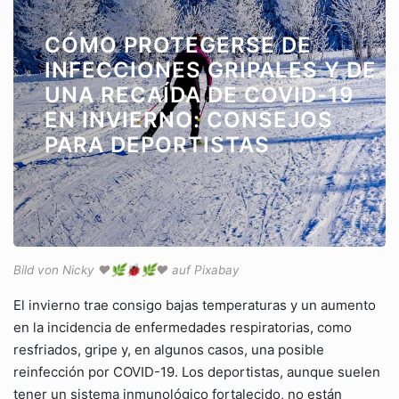
CÓMO PROTEGERSE DE
INFECCIONES GRIPALES Y DE
UNA RECAÍDA DE COVID-19
EN INVIERNO: CONSEJOS
PARA DEPORTISTAS
Bild von Nicky ❤️🌿🐞🌿❤️ auf Pixabay
El invierno trae consigo bajas temperaturas y un aumento
en la incidencia de enfermedades respiratorias, como
resfriados, gripe y, en algunos casos, una posible
reinfección por COVID-19. Los deportistas, aunque suelen
tener un sistema inmunológico fortalecido, no están