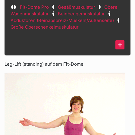
Fit-Dome Pro
Gesäßmuskulatur
Obere
Wadenmuskulatur
Beinbeugemuskulatur
Abduktoren (Beinabspreiz-Muskeln/Außenseite)
Große Oberschenkelmuskulatur
Leg-Lift (standing) auf dem Fit-Dome