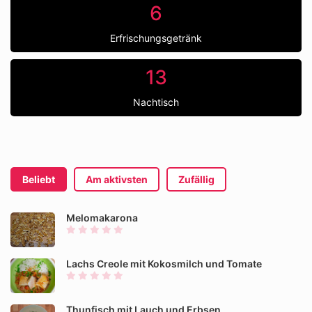
6
Erfrischungsgetränk
13
Nachtisch
Beliebt
Am aktivsten
Zufällig
Melomakarona
Lachs Creole mit Kokosmilch und Tomate
Thunfisch mit Lauch und Erbsen