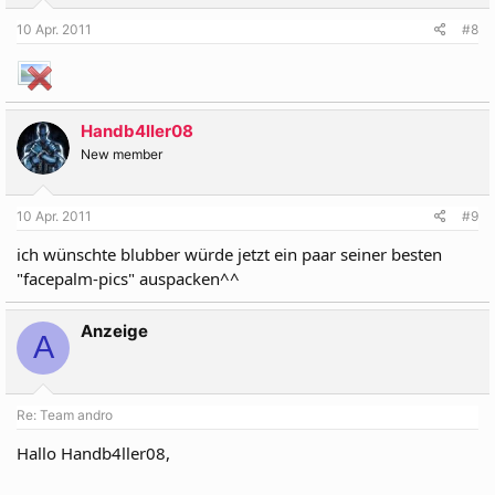
10 Apr. 2011
#8
Handb4ller08
New member
10 Apr. 2011
#9
ich wünschte blubber würde jetzt ein paar seiner besten
"facepalm-pics" auspacken^^
Anzeige
A
Re: Team andro
Hallo Handb4ller08,