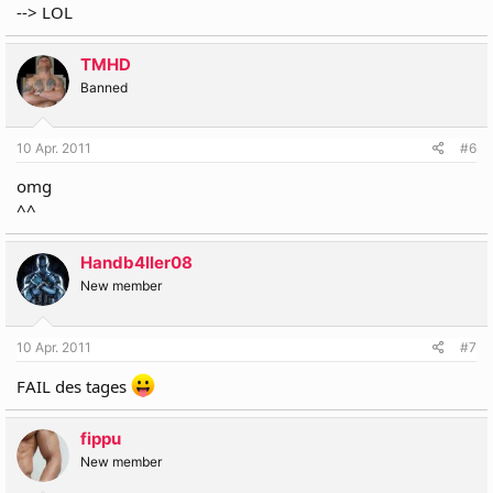
--> LOL
TMHD
Banned
10 Apr. 2011
#6
omg
^^
Handb4ller08
New member
10 Apr. 2011
#7
FAIL des tages
fippu
New member