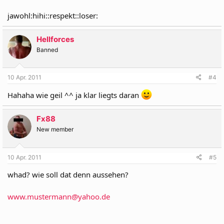
jawohl:hihi::respekt::loser:
Hellforces
Banned
10 Apr. 2011
#4
Hahaha wie geil ^^ ja klar liegts daran
Fx88
New member
10 Apr. 2011
#5
whad? wie soll dat denn aussehen?
www.mustermann@yahoo.de