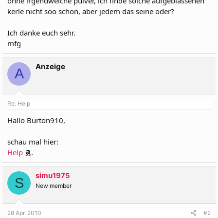
ohne irgendwelche pulver, ich finde solche aufgeblassenen
kerle nicht soo schön, aber jedem das seine oder?
Ich danke euch sehr.
mfg
Anzeige
A
Re: Help
Hallo Burton910,
schau mal hier:
Help
.
simu1975
S
New member
28 Apr. 2010
#2