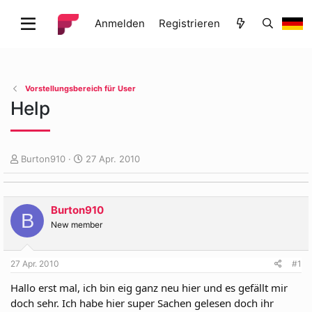
Anmelden
Registrieren
Vorstellungsbereich für User
Help
E
E
Burton910
27 Apr. 2010
r
r
s
s
t
t
Burton910
e
e
B
l
l
New member
l
l
e
t
27 Apr. 2010
#1
r
a
m
Hallo erst mal, ich bin eig ganz neu hier und es gefällt mir
doch sehr. Ich habe hier super Sachen gelesen doch ihr