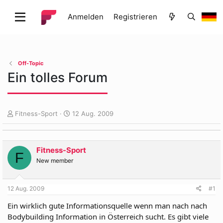
Anmelden
Registrieren
Off-Topic
Ein tolles Forum
E
E
Fitness-Sport
12 Aug. 2009
r
r
s
s
t
t
Fitness-Sport
e
e
F
l
l
New member
l
l
e
t
12 Aug. 2009
#1
r
a
m
Ein wirklich gute Informationsquelle wenn man nach nach
Bodybuilding Information in Österreich sucht. Es gibt viele