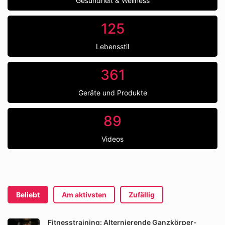
Gesundheit & Wellness
125
Lebensstil
361
Geräte und Produkte
89
Videos
Beliebt
Am aktivsten
Zufällig
Fitnesstraining: Alternierende Ganzkörper-