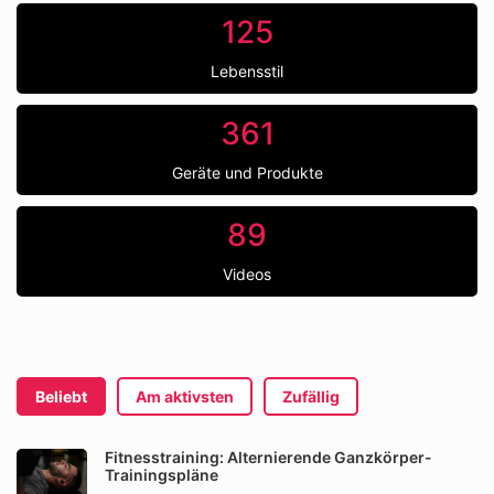
125
Lebensstil
361
Geräte und Produkte
89
Videos
Beliebt
Am aktivsten
Zufällig
Fitnesstraining: Alternierende Ganzkörper-
Trainingspläne