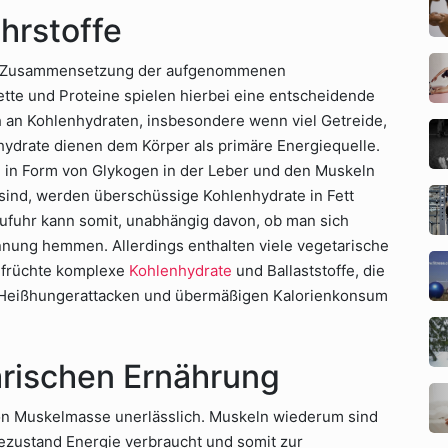
hrstoffe
er Zusammensetzung der aufgenommenen
tte und Proteine spielen hierbei eine entscheidende
ch an Kohlenhydraten, insbesondere wenn viel Getreide,
drate dienen dem Körper als primäre Energiequelle.
e in Form von Glykogen in der Leber und den Muskeln
 sind, werden überschüssige Kohlenhydrate in Fett
fuhr kann somit, unabhängig davon, ob man sich
ennung hemmen. Allerdings enthalten viele vegetarische
nfrüchte komplexe
Kohlenhydrate
und Ballaststoffe, die
it Heißhungerattacken und übermäßigen Kalorienkonsum
arischen Ernährung
von Muskelmasse unerlässlich. Muskeln wiederum sind
ezustand Energie verbraucht und somit zur