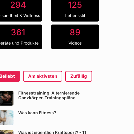
294
125
esundheit & Wellness
Lebensstil
361
89
eräte und Produkte
Videos
Beliebt
Am aktivsten
Zufällig
Fitnesstraining: Alternierende
Ganzkörper-Trainingspläne
Was kann Fitness?
Was ist eigentlich Kraftsport? - 11