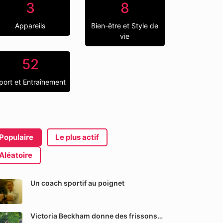
3
8
Appareils
Bien-être et Style de
vie
52
port et Entraînement
Populaire
Le plus actif
Aléatoire
Un coach sportif au poignet
Victoria Beckham donne des frissons…