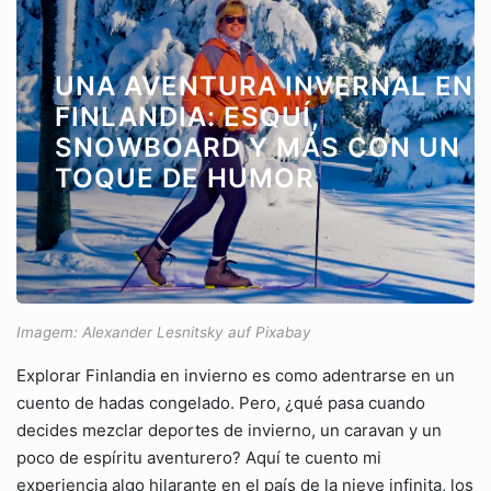
UNA AVENTURA INVERNAL EN
FINLANDIA: ESQUÍ,
SNOWBOARD Y MÁS CON UN
TOQUE DE HUMOR
Imagem: Alexander Lesnitsky auf Pixabay
Explorar Finlandia en invierno es como adentrarse en un
cuento de hadas congelado. Pero, ¿qué pasa cuando
decides mezclar deportes de invierno, un caravan y un
poco de espíritu aventurero? Aquí te cuento mi
experiencia algo hilarante en el país de la nieve infinita, los