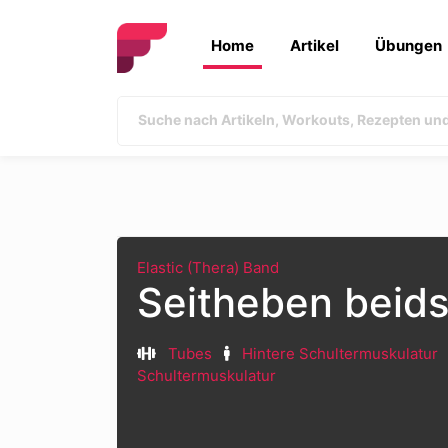
Home
Artikel
Übungen
Elastic (Thera) Band
Seitheben beids
Tubes
Hintere Schultermuskulatur
Schultermuskulatur