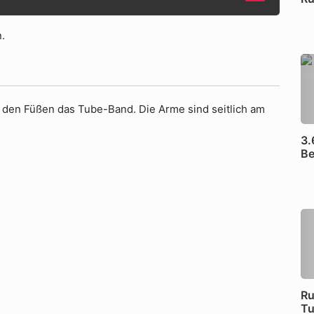
.
it den Füßen das Tube-Band. Die Arme sind seitlich am
3.
Be
Ru
T