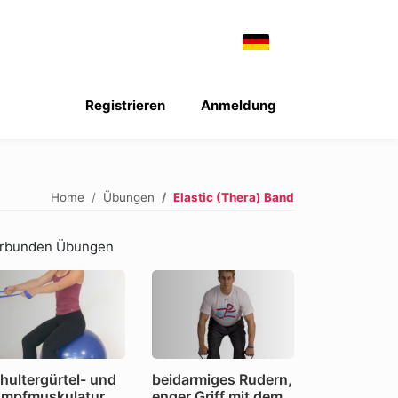
Registrieren
Anmeldung
Home
Übungen
Elastic (Thera) Band
rbunden Übungen
hultergürtel- und
beidarmiges Rudern,
mpfmuskulatur
enger Griff mit dem