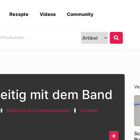
Rezepte
Videos
Community
Ve
eitig mit dem Band
Seitliche Schultermuskulatur
Vordere
Sc
Ru