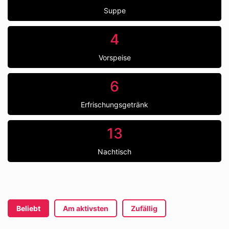
Suppe
4
Vorspeise
6
Erfrischungsgetränk
13
Nachtisch
Beliebt
Am aktivsten
Zufällig