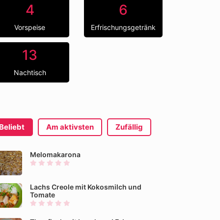
4
6
Vorspeise
Erfrischungsgetränk
13
Nachtisch
Beliebt
Am aktivsten
Zufällig
Melomakarona
Lachs Creole mit Kokosmilch und
Tomate