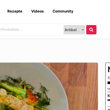
Rezepte
Videos
Community
S
M
K