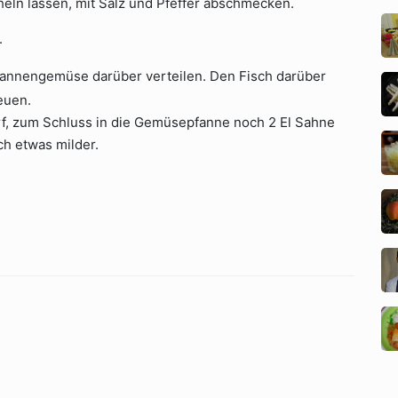
heln lassen, mit Salz und Pfeffer abschmecken.
.
fannengemüse darüber verteilen. Den Fisch darüber
euen.
rf, zum Schluss in die Gemüsepfanne noch 2 El Sahne
h etwas milder.