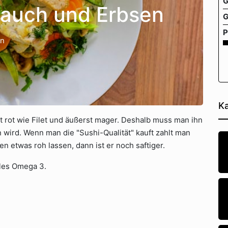
G
Lauch und Erbsen
G
P
en
Ka
st rot wie Filet und äußerst mager. Deshalb muss man ihn
 wird. Wenn man die "Sushi-Qualität" kauft zahlt man
n etwas roh lassen, dann ist er noch saftiger.
olles Omega 3.