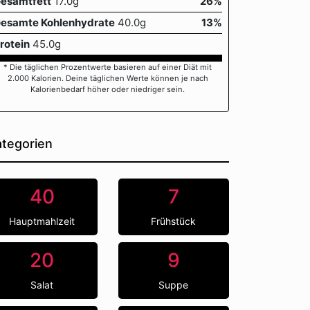
esamtfett
17.0g
26%
esamte Kohlenhydrate
40.0g
13%
rotein
45.0g
* Die täglichen Prozentwerte basieren auf einer Diät mit
2.000 Kalorien. Deine täglichen Werte können je nach
Kalorienbedarf höher oder niedriger sein.
tegorien
40
7
Hauptmahlzeit
Frühstück
20
9
Salat
Suppe