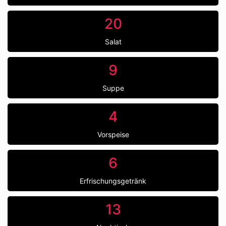
20
Salat
9
Suppe
4
Vorspeise
6
Erfrischungsgetränk
13