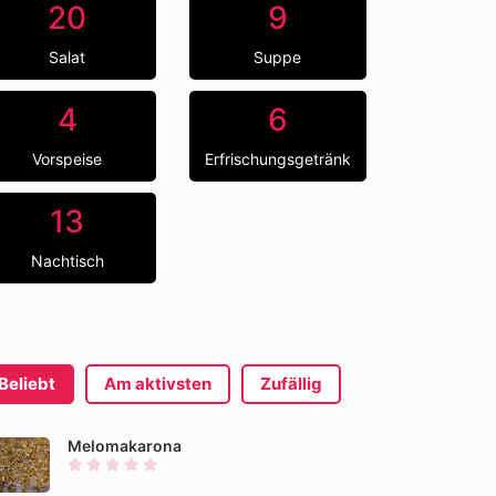
20
9
Salat
Suppe
4
6
Vorspeise
Erfrischungsgetränk
13
Nachtisch
Beliebt
Am aktivsten
Zufällig
Melomakarona