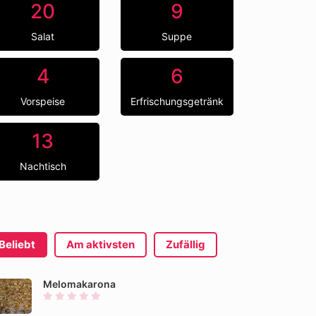
20
9
Salat
Suppe
4
6
Vorspeise
Erfrischungsgetränk
13
Nachtisch
Beliebt
Am aktivsten
Zufällig
Melomakarona