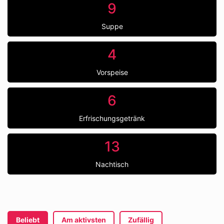
9
Suppe
4
Vorspeise
6
Erfrischungsgetränk
13
Nachtisch
Beliebt
Am aktivsten
Zufällig