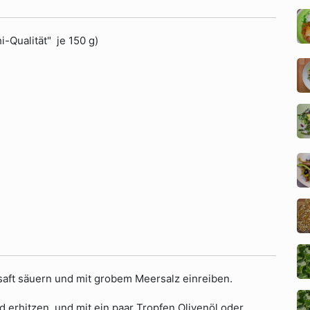
-Qualität" je 150 g)
nsaft säuern und mit grobem Meersalz einreiben.
rd erhitzen, und mit ein paar Tropfen Olivenöl oder