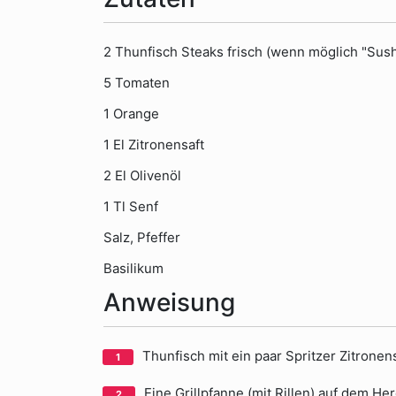
2 Thunfisch Steaks frisch (wenn möglich "Sushi
5 Tomaten
1 Orange
1 El Zitronensaft
2 El Olivenöl
1 Tl Senf
Salz, Pfeffer
Basilikum
Anweisung
Thunfisch mit ein paar Spritzer Zitrone
Eine Grillpfanne (mit Rillen) auf dem He