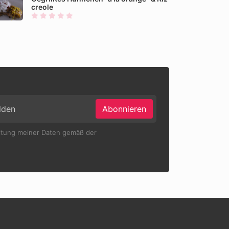
creole
Abonnieren
eitung meiner Daten gemäß der