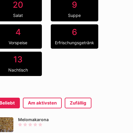
20
9
Salat
Suppe
4
6
Vorspeise
Erfrischungsgetränk
13
Nachtisch
Beliebt
Am aktivsten
Zufällig
Melomakarona