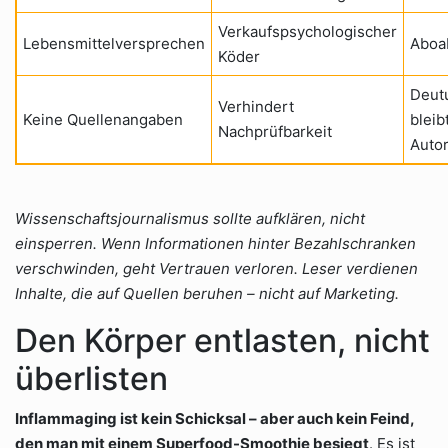
Verkaufspsychologischer
Lebensmittelversprechen
Aboa
Köder
Deut
Verhindert
Keine Quellenangaben
bleib
Nachprüfbarkeit
Auto
Wissenschaftsjournalismus sollte aufklären, nicht
einsperren. Wenn Informationen hinter Bezahlschranken
verschwinden, geht Vertrauen verloren. Leser verdienen
Inhalte, die auf Quellen beruhen – nicht auf Marketing.
Den Körper entlasten, nicht
überlisten
Inflammaging ist kein Schicksal – aber auch kein Feind,
den man mit einem Superfood-Smoothie besiegt
. Es ist