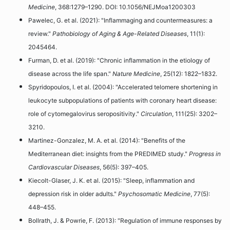
Medicine
, 368:1279–1290. DOI: 10.1056/NEJMoa1200303
Pawelec, G. et al. (2021): "Inflammaging and countermeasures: a
review."
Pathobiology of Aging & Age-Related Diseases
, 11(1):
2045464.
Furman, D. et al. (2019): "Chronic inflammation in the etiology of
disease across the life span."
Nature Medicine
, 25(12): 1822–1832.
Spyridopoulos, I. et al. (2004): "Accelerated telomere shortening in
leukocyte subpopulations of patients with coronary heart disease:
role of cytomegalovirus seropositivity."
Circulation
, 111(25): 3202–
3210.
Martinez-Gonzalez, M. A. et al. (2014): "Benefits of the
Mediterranean diet: insights from the PREDIMED study."
Progress in
Cardiovascular Diseases
, 56(5): 397–405.
Kiecolt-Glaser, J. K. et al. (2015): "Sleep, inflammation and
depression risk in older adults."
Psychosomatic Medicine
, 77(5):
448–455.
Bollrath, J. & Powrie, F. (2013): "Regulation of immune responses by