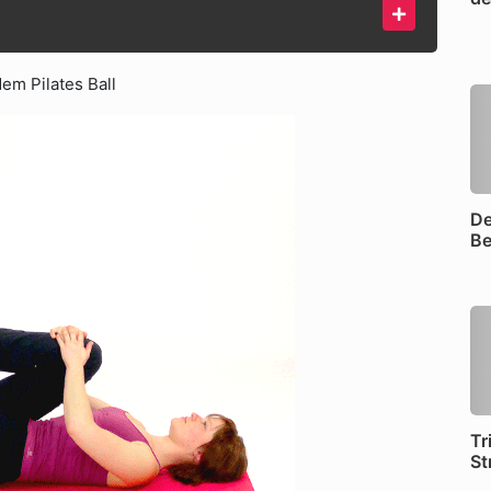
em Pilates Ball
De
Be
Tr
St