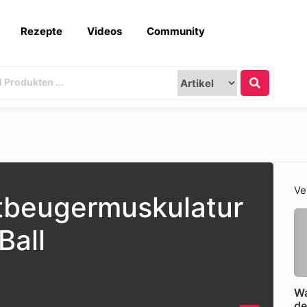
Rezepte
Videos
Community
Ve
tbeugermuskulatur
Ball
W
de