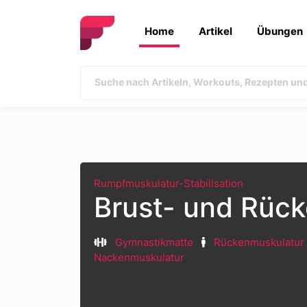
Home
Artikel
Übungen
Rumpfmuskulatur-Stabilisation
Brust- und Rüc
Gymnastikmatte
Rückenmuskulatur
Nackenmuskulatur