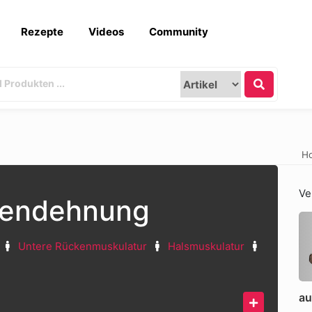
Rezepte
Videos
Community
H
Ve
kendehnung
Untere Rückenmuskulatur
Halsmuskulatur
au