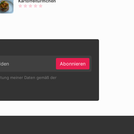
Kartoffeltürmchen
Abonnieren
eitung meiner Daten gemäß der