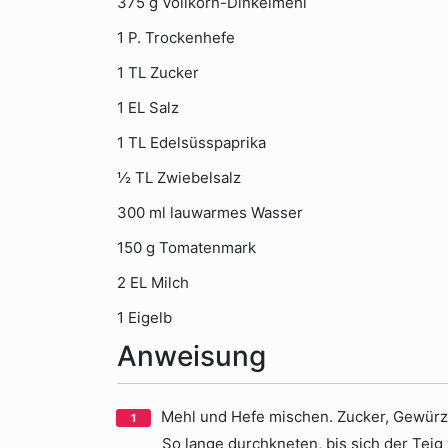
375 g Vollkorn-Dinkelmehl
1 P. Trockenhefe
1 TL Zucker
1 EL Salz
1 TL Edelsüsspaprika
½ TL Zwiebelsalz
300 ml lauwarmes Wasser
150 g Tomatenmark
2 EL Milch
1 Eigelb
Anweisung
Mehl und Hefe mischen. Zucker, Gewürz
So lange durchkneten, bis sich der Teig