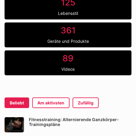
125
Lebensstil
361
Geräte und Produkte
89
Videos
Beliebt
Am aktivsten
Zufällig
Fitnesstraining: Alternierende Ganzkörper-
Trainingspläne