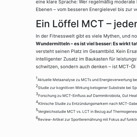
eine klare Sprache: Wer regelmäßig moderate
Ebenen – vom besseren Energielevel bis zur 
Ein Löffel MCT – jede
In der Fitnesswelt gibt es viele Mythen, und 
Wundermitteln – es ist viel besser: Es wirkt ta
versteht seinen Platz im Gesamtbild. Kein Ersa
intelligenter Zusatz im Baukasten für leistungs
schwitzen, sondern auch denken – ist MCT-Öl 
1
Aktuelle Metaanalyse zu MCTs und Energieverwertung bei 
2
Studie zur kognitiven Wirkung ketogener Substrate bei Spo
3
Forschung zu MCT-Einfluss auf Darmmikrobiota, Gut Hea
4
Klinische Studie zu Entzündungsmarkern nach MCT-Gabe b
5
Vergleichsstudie MCT vs. LCT in Bezug auf Thermogenes
6
Review-Artikel zur Sportlerernährung mit Fokus auf funkti