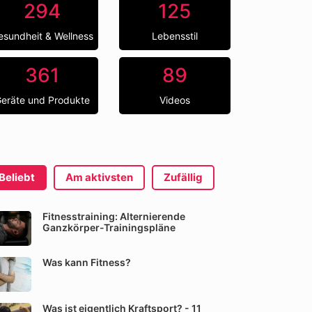
294
125
esundheit & Wellness
Lebensstil
361
89
eräte und Produkte
Videos
Beliebt
Am aktivsten
Zufällig
Fitnesstraining: Alternierende
Ganzkörper-Trainingspläne
Was kann Fitness?
Was ist eigentlich Kraftsport? - 11