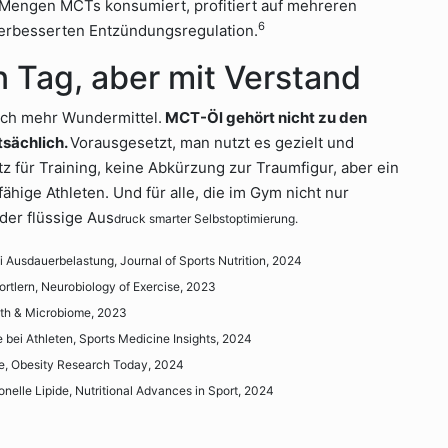
 Mengen MCTs konsumiert, profitiert auf mehreren
6
verbesserten Entzündungsregulation.
n Tag, aber mit Verstand
noch mehr Wundermittel.
MCT-Öl gehört nicht zu den
tsächlich.
Vorausgesetzt, man nutzt es gezielt und
tz für Training, keine Abkürzung zur Traumfigur, aber ein
fähige Athleten. Und für alle, die im Gym nicht nur
der flüssige Aus
druck smarter Selbstoptimierung.
Ausdauerbelastung, Journal of Sports Nutrition, 2024
rtlern, Neurobiology of Exercise, 2023
lth & Microbiome, 2023
ei Athleten, Sports Medicine Insights, 2024
e, Obesity Research Today, 2024
onelle Lipide, Nutritional Advances in Sport, 2024