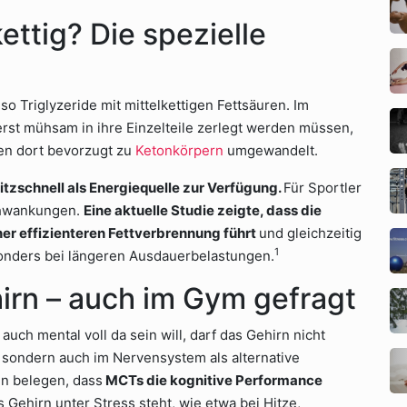
ttig? Die spezielle
so Triglyzeride mit mittelkettigen Fettsäuren. Im
erst mühsam in ihre Einzelteile zerlegt werden müssen,
en dort bevorzugt zu
Ketonkörpern
umgewandelt.
tzschnell als Energiequelle zur Verfügung.
Für Sportler
chwankungen.
Eine aktuelle Studie zeigte, dass die
er effizienteren Fettverbrennung führt
und gleichzeitig
1
sonders bei längeren Ausdauerbelastungen.
irn – auch im Gym gefragt
uch mental voll da sein will, darf das Gehirn nicht
sondern auch im Nervensystem als alternative
n belegen, dass
MCTs die kognitive Performance
 Gehirn unter Stress steht, wie etwa bei Hitze,