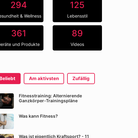
294
125
esundheit & Wellness
Lebensstil
361
89
eräte und Produkte
Videos
Beliebt
Am aktivsten
Zufällig
Fitnesstraining: Alternierende
Ganzkörper-Trainingspläne
Was kann Fitness?
Was ist eigentlich Kraftsport? - 11