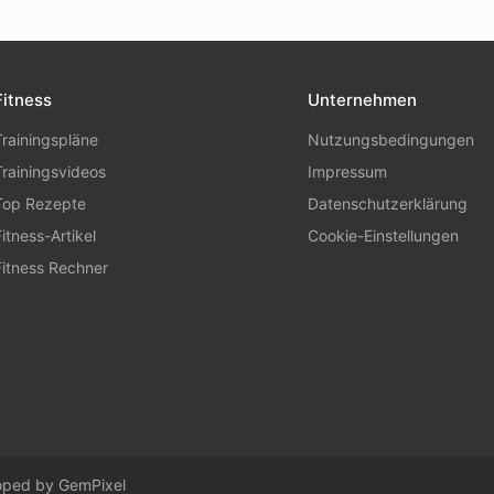
Fitness
Unternehmen
Trainingspläne
Nutzungsbedingungen
Trainingsvideos
Impressum
Top Rezepte
Datenschutzerklärung
Fitness-Artikel
Cookie-Einstellungen
Fitness Rechner
loped by
GemPixel