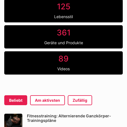
125
Lebensstil
361
Geräte und Produkte
89
Videos
Beliebt
Am aktivsten
Zufällig
Fitnesstraining: Alternierende Ganzkörper-
Trainingspläne