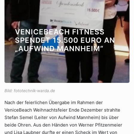
VENICEBEACH FITNESS
SPENDET 15.500 EURO AN
„AUFWIND MANNHEIM“
Bild: fototechnik-warda.de
Nach der feierlichen Übergabe im Rahmen der
VeniceBeach Weihnachtsfeier Ende Dezember strahlte
Stefan Semel (Leiter von Aufwind Mannheim) bis über
beide Ohren. Aus den Händen von Werner Pfitzenmeier
und Lisa Laubner durfte er einen Scheck im Wert von