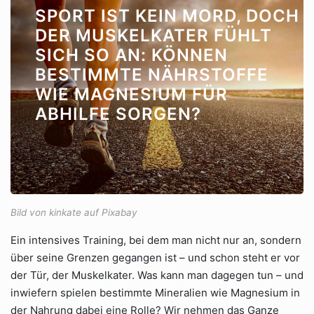
SPORT IST KEIN MORD, DOCH
DER MUSKELKATER FÜHLT
SICH SO AN: KÖNNEN
BESTIMMTE NÄHRSTOFFE
WIE MAGNESIUM FÜR
ABHILFE SORGEN?
Bild von kinkate auf Pixabay
Ein intensives Training, bei dem man nicht nur an, sondern
über seine Grenzen gegangen ist – und schon steht er vor
der Tür, der Muskelkater. Was kann man dagegen tun – und
inwiefern spielen bestimmte Mineralien wie Magnesium in
der Nahrung dabei eine Rolle? Wir nehmen das Ganze