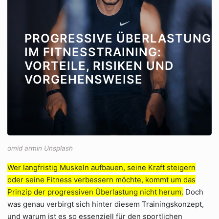
PROGRESSIVE ÜBERLASTUNG
IM FITNESSTRAINING:
VORTEILE, RISIKEN UND
VORGEHENSWEISE
omid armin Unsplash
Wer langfristig Muskeln aufbauen, seine Kraft steigern
oder seine Fitness verbessern möchte, kommt um das
Prinzip der progressiven Überlastung nicht herum.
Doch
was genau verbirgt sich hinter diesem Trainingskonzept,
und warum ist es so essenziell für den sportlichen