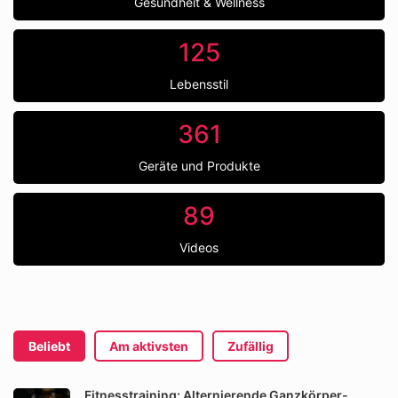
Gesundheit & Wellness
125
Lebensstil
361
Geräte und Produkte
89
Videos
Beliebt
Am aktivsten
Zufällig
Fitnesstraining: Alternierende Ganzkörper-