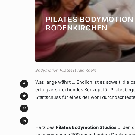
PILATES BODYMOTION 
RODENKIRCHEN
Bodymotion Pilatesstudio Koeln
Was lange währt.... Endlich ist es soweit, di
erfolgversprechendes Konzept für Pilatesbegei
Startschuss für eines der wohl durchdachtest
Herz des
Pilates Bodymotion Studios
bilden d
zusammen etwa 300 qm mit hohen Decken und 