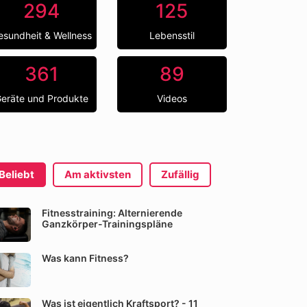
294
125
esundheit & Wellness
Lebensstil
361
89
eräte und Produkte
Videos
Beliebt
Am aktivsten
Zufällig
Fitnesstraining: Alternierende
Ganzkörper-Trainingspläne
Was kann Fitness?
Was ist eigentlich Kraftsport? - 11