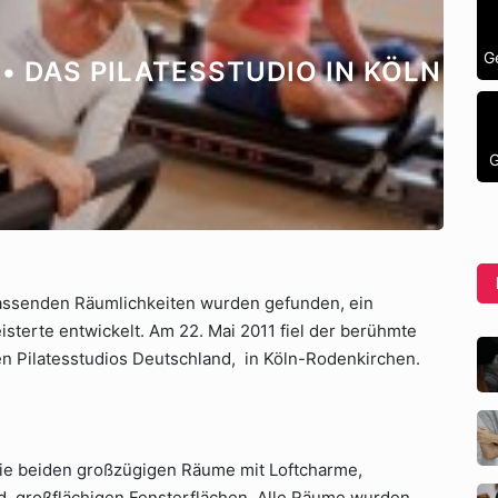
G
• DAS PILATESSTUDIO IN KÖLN
G
e passenden Räumlichkeiten wurden gefunden, ein
sterte entwickelt. Am 22. Mai 2011 fiel der berühmte
en Pilatesstudios Deutschland, in Köln-Rodenkirchen.
ie beiden großzügigen Räume mit Loftcharme,
großflächigen Fensterflächen. Alle Räume wurden