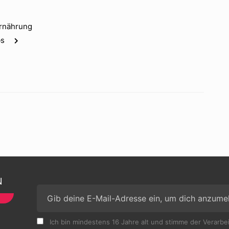
Ernährung
bs
N
Ich bin mindestens 16 Jahre alt und stimme der Verarb