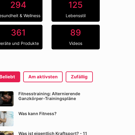
294
125
esundheit & Wellness
Lebensstil
361
89
eräte und Produkte
Videos
Beliebt
Am aktivsten
Zufällig
Fitnesstraining: Alternierende
Ganzkörper-Trainingspläne
Was kann Fitness?
Was ist eigentlich Kraftsport? - 11