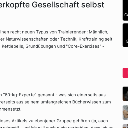
rkopfte Gesellschaft selbst
G
einen recht neuen Typus von Trainierenden: Männlich,
der Naturwissenschaften oder Technik, Krafttraining seit
G
 Kettlebells, Grundübungen und "Core-Exercises" -
n "60-kg-Experte" genannt - was sich einerseits aus
ererseits aus seinem umfangreichen Bücherwissen zum
mmensetzt.
dieses Artikels zu ebenjener Gruppe gehören (ja, auch
 wiegst!). Und ich will auch nicht verhehlen, dass ich zu