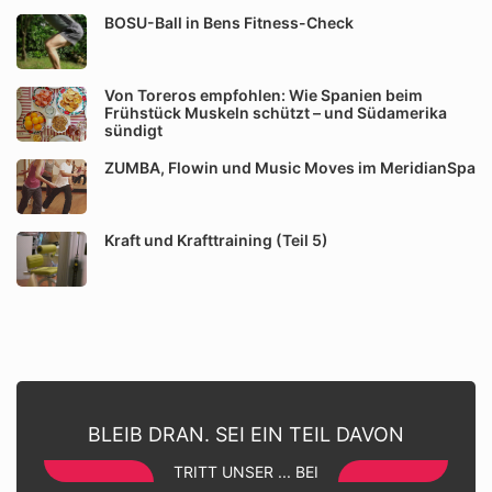
BOSU-Ball in Bens Fitness-Check
Von Toreros empfohlen: Wie Spanien beim
Frühstück Muskeln schützt – und Südamerika
sündigt
ZUMBA, Flowin und Music Moves im MeridianSpa
Kraft und Krafttraining (Teil 5)
BLEIB DRAN. SEI EIN TEIL DAVON
TRITT UNSER ... BEI